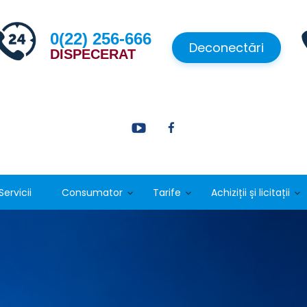
0(22) 256-666
Deconectări
DISPECERAT
Servicii
Consumator
Tarife
Achiziții și licitații