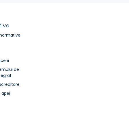
tive
/ normative
cerii
temului de
egrat
acreditare
a apei