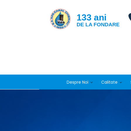
133 ani
DE LA FONDARE
Despre Noi
Calitate