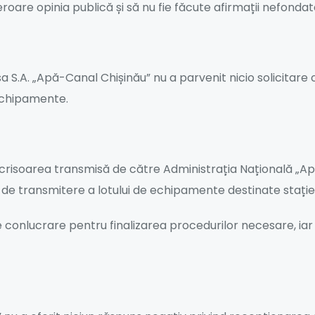
roare opinia publică și să nu fie făcute afirmații nefondat
 S.A. „Apă-Canal Chișinău” nu a parvenit nicio solicitare of
 echipamente.
risoarea transmisă de către Administrația Națională „Ape
lui de transmitere a lotului de echipamente destinate stați
 de conlucrare pentru finalizarea procedurilor necesare, ia