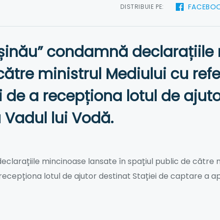
FACEBO
DISTRIBUIE PE:
șinău” condamnă declarațiile
către ministrul Mediului cu ref
ii de a recepționa lotul de ajut
 Vadul lui Vodă.
larațiile mincinoase lansate în spațiul public de către min
 recepționa lotul de ajutor destinat Stației de captare a ap