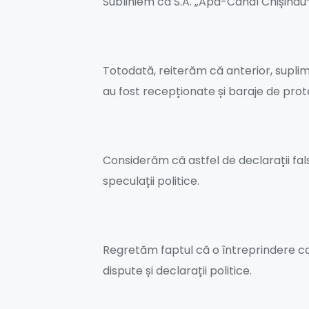
Subliniem că S.A. „Apă-Canal Chișinău”
Totodată, reiterăm că anterior, suplime
au fost recepționate și baraje de prot
Considerăm că astfel de declarații fals
speculații politice.
Regretăm faptul că o întreprindere car
dispute și declarații politice.