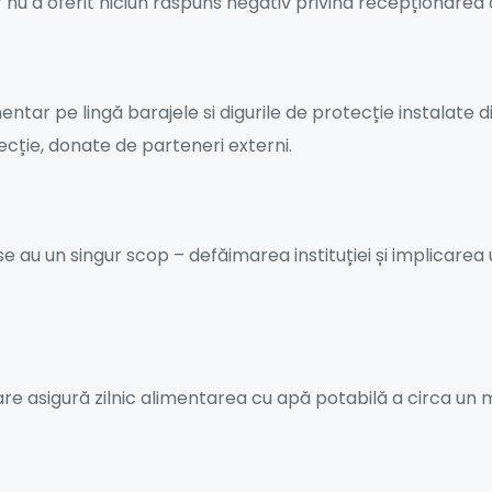
 nu a oferit niciun răspuns negativ privind recepționarea a
ntar pe lingă barajele si digurile de protecție instalate d
ecție, donate de parteneri externi.
e au un singur scop – defăimarea instituției și implicarea 
e asigură zilnic alimentarea cu apă potabilă a circa un mi