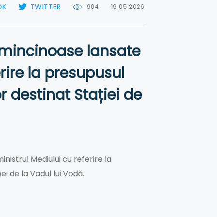
OK
TWITTER
904
19.05.2026
 mincinoase lansate
erire la presupusul
or destinat Stației de
istrul Mediului cu referire la
ei de la Vadul lui Vodă.