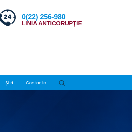
0(22) 256-980
LINIA ANTICORUPŢIE
Știri
Contacte