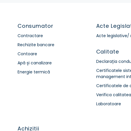
Consumator
Acte Legisla
Contractare
Acte legislative
Rechizite bancare
Calitate
Contoare
Declarația condu
Apă și canalizare
Certificatele sis
Energie termică
management int
Certificatele de 
Verifica calitate
Laboratoare
Achiziții