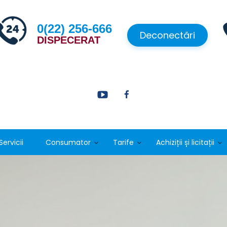
0(22) 256-666
Deconectări
DISPECERAT
Servicii
Consumator
Tarife
Achiziții și licitații