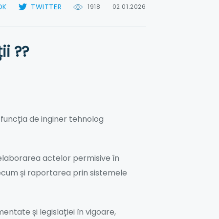
OK
TWITTER
1918
02.01.2026
ii ??
funcția de inginer tehnolog
elaborarea actelor permisive în
precum și raportarea prin sistemele
tate și legislației în vigoare,