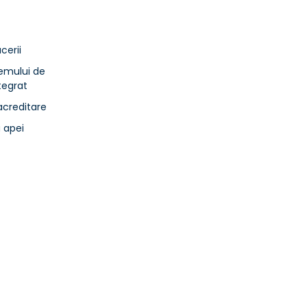
cerii
temului de
egrat
acreditare
a apei