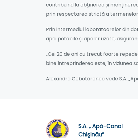
contribuind la obținerea și menținerea a
prin respectarea strictă a termenelor 
Prin intermediul laboratoarelor din dot
apei potabile și apelor uzate, asigurând
„Cei 20 de ani au trecut foarte reped
bine întreprinderea este, în viziunea sa,
Alexandra Cebotărenco vede S.A. „Apă-
S.A. „ Apă-Canal
Chişinău”