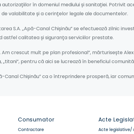
utorizațiilor în domeniul mediului și sanitației. Potrivit a
de valabilitate și a cerințelor legale ale documentelor.
area S.A. „Apă-Canal Chișinău” se efectuează zilnic investi
 astfel calitatea și siguranța serviciilor prestate.
e. Am crescut mult pe plan profesional”, mărturisește Ale
 „titani”, pentru că aici se lucrează în beneficiul comunităț
Canal Chișinău” ca o întreprindere prosperă, iar comunit
Consumator
Acte Legisla
Contractare
Acte legislative