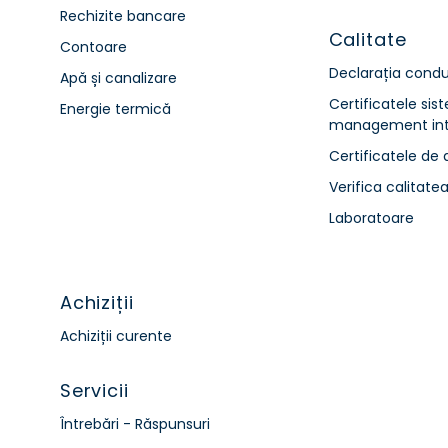
Rechizite bancare
Calitate
Contoare
Declarația condu
Apă și canalizare
Certificatele sis
Energie termică
management int
Certificatele de 
Verifica calitate
Laboratoare
Achiziții
Achiziții curente
Servicii
Întrebări - Răspunsuri