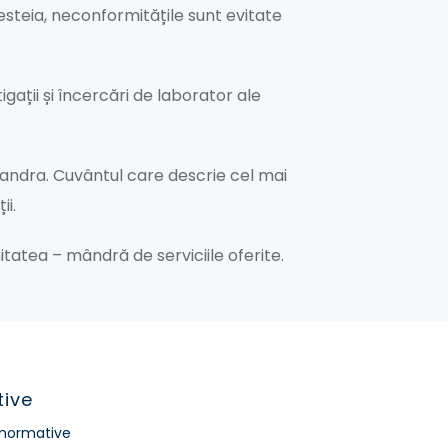
cesteia, neconformitățile sunt evitate
gații și încercări de laborator ale
xandra. Cuvântul care descrie cel mai
ii.
atea – mândră de serviciile oferite.
tive
/ normative