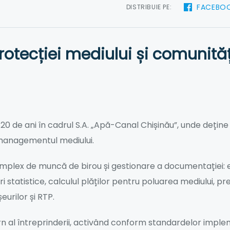
FACEBO
DISTRIBUIE PE:
rotecției mediului și comunităț
 de ani în cadrul S.A. „Apă-Canal Chișinău”, unde deține 
 managementul mediului.
mplex de muncă de birou și gestionare a documentației: 
ări statistice, calculul plăților pentru poluarea mediului, 
urilor și RTP.
n al întreprinderii, activând conform standardelor implemen