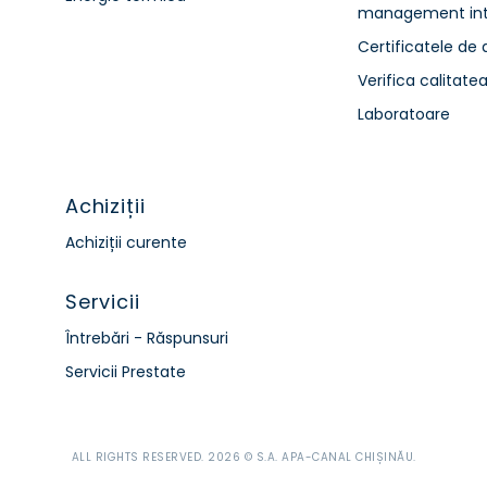
management int
Certificatele de 
Verifica calitate
Laboratoare
Achiziții
Achiziții curente
Servicii
Întrebări - Răspunsuri
Servicii Prestate
ALL RIGHTS RESERVED. 2026 © S.A. APA-CANAL CHIȘINĂU.