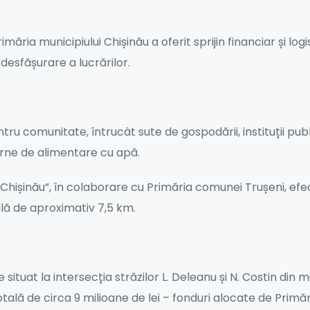
imăria municipiului Chișinău a oferit sprijin financiar și l
 desfășurare a lucrărilor.
ru comunitate, întrucât sute de gospodării, instituții pub
erne de alimentare cu apă.
al Chișinău”, în colaborare cu Primăria comunei Trușeni, e
tală de aproximativ 7,5 km.
situat la intersecția străzilor L. Deleanu și N. Costin din 
otală de circa 9 milioane de lei – fonduri alocate de Primăr