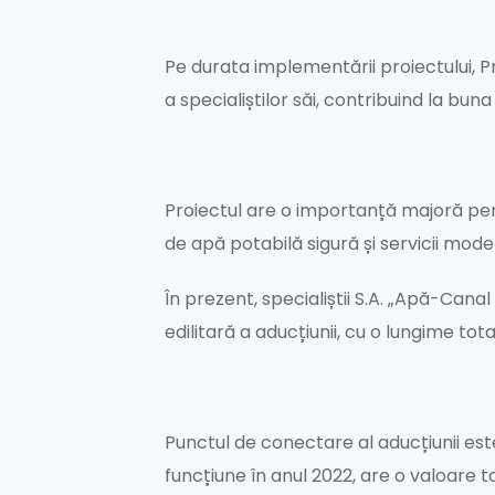
Pe durata implementării proiectului, Pr
a specialiștilor săi, contribuind la buna
Proiectul are o importanță majoră pent
de apă potabilă sigură și servicii mod
În prezent, specialiștii S.A. „Apă-Can
edilitară a aducțiunii, cu o lungime to
Punctul de conectare al aducțiunii este 
funcțiune în anul 2022, are o valoare t