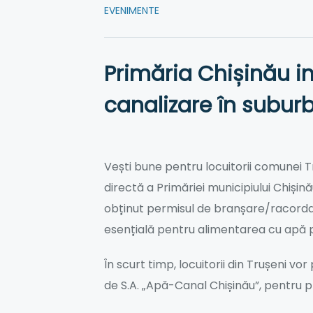
EVENIMENTE
Primăria Chișinău in
canalizare în suburbi
Vești bune pentru locuitorii comunei Tr
directă a Primăriei municipiului Chișină
obținut permisul de branșare/racordar
esențială pentru alimentarea cu apă pot
În scurt timp, locuitorii din Trușeni v
de S.A. „Apă-Canal Chișinău”, pentru p