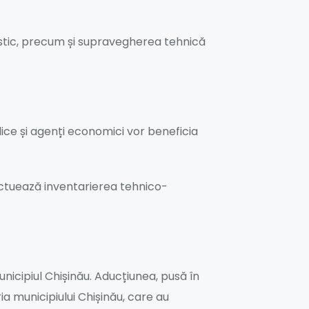
ogistic, precum și supravegherea tehnică
lice și agenți economici vor beneficia
fectuează inventarierea tehnico-
municipiul Chișinău. Aducțiunea, pusă în
ia municipiului Chișinău, care au