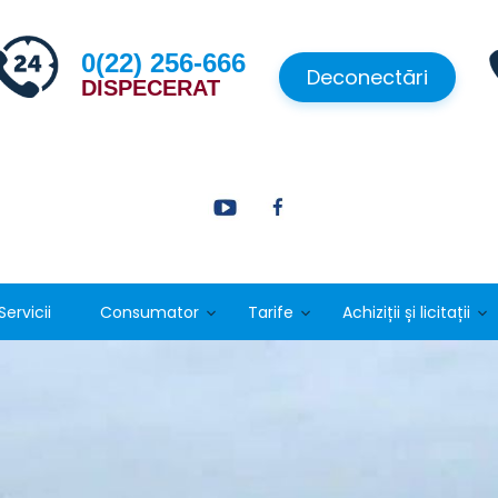
0(22) 256-666
Deconectări
DISPECERAT
Servicii
Consumator
Tarife
Achiziții și licitații