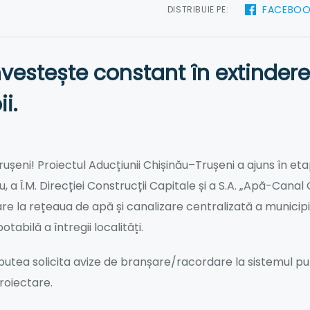
FACEBO
DISTRIBUIE PE:
vestește constant în extindere
i.
ușeni! Proiectul Aducțiunii Chișinău–Trușeni a ajuns în eta
u, a Î.M. Direcției Construcții Capitale și a S.A. „Apă-Cana
e la rețeaua de apă și canalizare centralizată a municipi
abilă a întregii localități.
or putea solicita avize de branșare/racordare la sistemul 
roiectare.