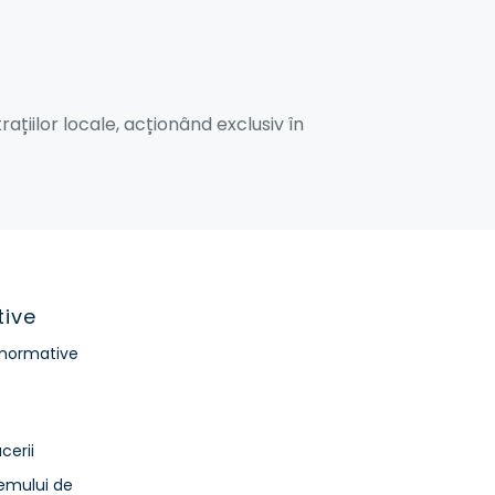
ațiilor locale, acționând exclusiv în
tive
/ normative
cerii
temului de