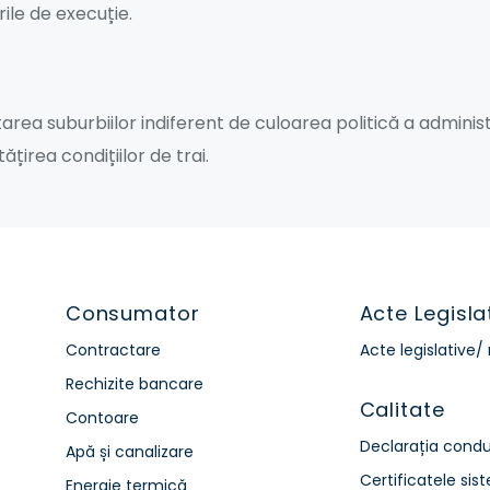
rile de execuție.
area suburbiilor indiferent de culoarea politică a administr
țirea condițiilor de trai.
Consumator
Acte Legisla
Contractare
Acte legislative
Rechizite bancare
Calitate
Contoare
Declarația condu
Apă și canalizare
Certificatele sis
Energie termică