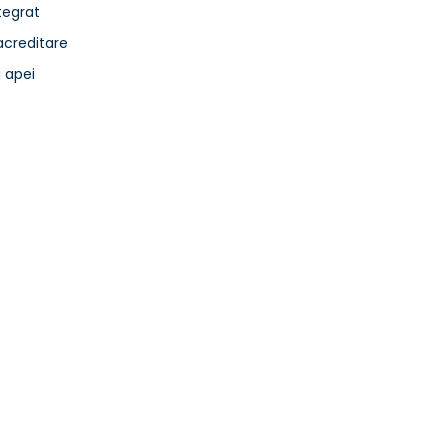
egrat
acreditare
a apei