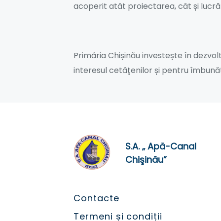
acoperit atât proiectarea, cât și lucră
Primăria Chișinău investește în dezvolt
interesul cetățenilor și pentru îmbunătă
S.A. „ Apă-Canal
Chişinău”
Contacte
Termeni și condiții