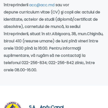
întreprinderii
acc@acc.md
sau
vor
depune
curriculum vitae (CV) şi copii ale: actului de
identitate, actelor de studii (diplomă/certificat de
absolvire), carnetului de muncă, la
sediul
întreprinderii,
situat în
str.Albişoara
,
38,
mun.
Chişină
u,
biroul
410 (
resurse umane
)
de luni pînă vineri între
orele 13:00 pînă la 16:00
. Pentru informaţii
suplimentare, vă rugăm să ne contactaţi la
telefonul
022-256-834; 022-256-842
zilnic, între
orele 08.00-16.00.
S.A. „ Apă-Canal